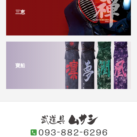
三恵
寶船