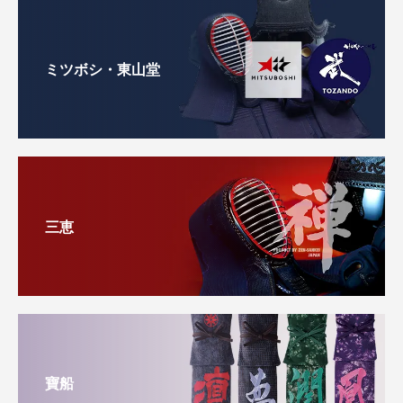
ミツボシ・東山堂
三恵
寶船